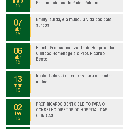
maio
Personalidades do Poder Público
15
Emilly: surda, ela mudou a vida dos pais
07
surdos
abr
15
Escola Profissionalizante do Hospital das
06
Clinicas Homenageia o Prof. Ricardo
abr
Bento!
15
Implantada vai a Londres para aprender
13
inglês!
mar
15
PROF RICARDO BENTO ELEITO PARA O
02
CONSELHO DIRETOR DO HOSPITAL DAS
fev
CLINICAS
15