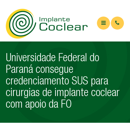
QUEM SOMOS
Universidade Federal do
O QUE É
Paraná consegue
Implante coclear
credenciamento SUS para
Implante de tronco cerebral
cirurgias de implante coclear
APARELHOS
com apoio da FO
ARTIGOS
Artigos Médicos