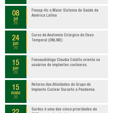
Fmusp-Hc o Maior Sistema de Saúde da
08
América Latina
jul
20
Curso de Anatomia Cirúrgica do Osso
24
Temporal (ONLINE)
jun
20
Fonoaudióloga Claudia Colalto orienta os
15
usuários de implantes cocleares.
jun
20
Retorno das Atividades do Grupo de
15
Implante Coclear Durante a Pandemia
maio
20
Surdez é uma das cinco prioridades da
22