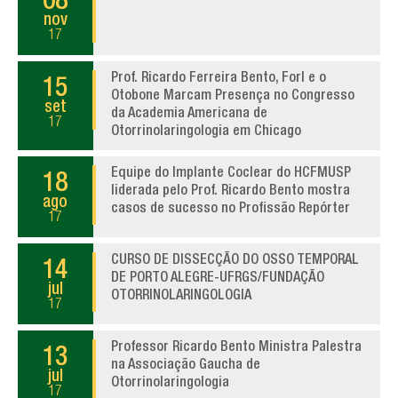
08
nov
17
Prof. Ricardo Ferreira Bento, Forl e o
15
Otobone Marcam Presença no Congresso
set
da Academia Americana de
17
Otorrinolaringologia em Chicago
Equipe do Implante Coclear do HCFMUSP
18
liderada pelo Prof. Ricardo Bento mostra
ago
casos de sucesso no Profissão Repórter
17
CURSO DE DISSECÇÃO DO OSSO TEMPORAL
14
DE PORTO ALEGRE-UFRGS/FUNDAÇÃO
jul
OTORRINOLARINGOLOGIA
17
Professor Ricardo Bento Ministra Palestra
13
na Associação Gaucha de
jul
Otorrinolaringologia
17