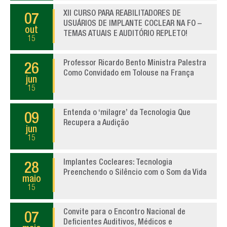
XII CURSO PARA REABILITADORES DE
07
USUÁRIOS DE IMPLANTE COCLEAR NA FO –
out
TEMAS ATUAIS E AUDITÓRIO REPLETO!
15
Professor Ricardo Bento Ministra Palestra
26
Como Convidado em Tolouse na França
jun
15
Entenda o ‘milagre’ da Tecnologia Que
09
Recupera a Audição
jun
15
Implantes Cocleares: Tecnologia
28
Preenchendo o Silêncio com o Som da Vida
maio
15
Convite para o Encontro Nacional de
07
Deficientes Auditivos, Médicos e