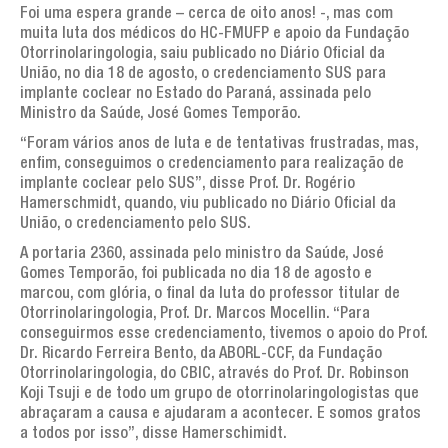
Artigos de interesse geral
Foi uma espera grande – cerca de oito anos! -, mas com
muita luta dos médicos do HC-FMUFP e apoio da Fundação
AGENDA
Otorrinolaringologia, saiu publicado no Diário Oficial da
União, no dia 18 de agosto, o credenciamento SUS para
TESTEMUNHOS
implante coclear no Estado do Paraná, assinada pelo
Ministro da Saúde, José Gomes Temporão.
PERGUNTAS FREQUENTES
“Foram vários anos de luta e de tentativas frustradas, mas,
enfim, conseguimos o credenciamento para realização de
LINKS
implante coclear pelo SUS”, disse Prof. Dr. Rogério
Hamerschmidt, quando, viu publicado no Diário Oficial da
CONTATOS
União, o credenciamento pelo SUS.
A portaria 2360, assinada pelo ministro da Saúde, José
Gomes Temporão, foi publicada no dia 18 de agosto e
marcou, com glória, o final da luta do professor titular de
Otorrinolaringologia, Prof. Dr. Marcos Mocellin. “Para
conseguirmos esse credenciamento, tivemos o apoio do Prof.
Dr. Ricardo Ferreira Bento, da ABORL-CCF, da Fundação
Otorrinolaringologia, do CBIC, através do Prof. Dr. Robinson
Koji Tsuji e de todo um grupo de otorrinolaringologistas que
abraçaram a causa e ajudaram a acontecer. E somos gratos
a todos por isso”, disse Hamerschimidt.