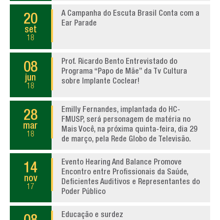
A Campanha do Escuta Brasil Conta com a
20
Ear Parade
set
18
Prof. Ricardo Bento Entrevistado do
08
Programa “Papo de Mãe” da Tv Cultura
jun
sobre Implante Coclear!
18
Emilly Fernandes, implantada do HC-
28
FMUSP, será personagem de matéria no
mar
Mais Você, na próxima quinta-feira, dia 29
18
de março, pela Rede Globo de Televisão.
Evento Hearing And Balance Promove
14
Encontro entre Profissionais da Saúde,
nov
Deficientes Auditivos e Representantes do
17
Poder Público
Educação e surdez