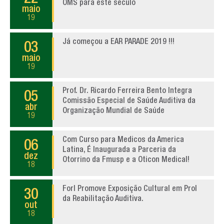
OMS para este século
maio
19
Já começou a EAR PARADE 2019 !!!
03
maio
19
Prof. Dr. Ricardo Ferreira Bento Integra
05
Comissão Especial de Saúde Auditiva da
abr
Organização Mundial de Saúde
19
Com Curso para Medicos da America
06
Latina, É Inaugurada a Parceria da
dez
Otorrino da Fmusp e a Oticon Medical!
18
Forl Promove Exposição Cultural em Prol
30
da Reabilitação Auditiva.
out
18