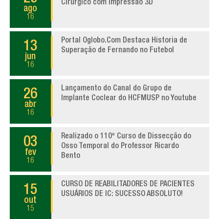
Cirúrgico com Impressão 3D
ago
16
Portal Oglobo.Com Destaca Historia de
13
Superação de Fernando no Futebol
jun
16
Lançamento do Canal do Grupo de
26
Implante Coclear do HCFMUSP no Youtube
abr
16
Realizado o 110º Curso de Dissecção do
03
Osso Temporal do Professor Ricardo
fev
Bento
16
CURSO DE REABILITADORES DE PACIENTES
15
USUÁRIOS DE IC: SUCESSO ABSOLUTO!
out
15