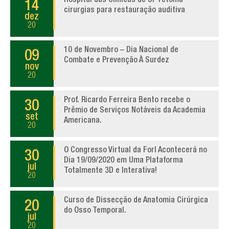
Hospital das Clínicas de SP retoma
14
cirurgias para restauração auditiva
dez
20
10 de Novembro – Dia Nacional de
09
Combate e Prevenção À Surdez
nov
20
Prof. Ricardo Ferreira Bento recebe o
30
Prêmio de Serviços Notáveis da Academia
set
Americana.
20
O Congresso Virtual da Forl Acontecerá no
30
Dia 19/09/2020 em Uma Plataforma
jul
Totalmente 3D e Interativa!
20
Curso de Dissecção de Anatomia Cirúrgica
20
do Osso Temporal.
jul
20