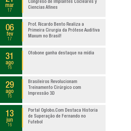
Congreso de Implantes Cocleares y
mar
Ciencias Afines
17
Prof. Ricardo Bento Realiza a
06
Primeira Cirurgia da Prótese Auditiva
fev
Maxum no Brasil!
17
Otobone ganha destaque na mídia
31
ago
16
Brasileiros Revolucionam
29
Treinamento Cirúrgico com
ago
Impressão 3D
16
Portal Oglobo.Com Destaca Historia
13
de Superação de Fernando no
jun
Futebol
16