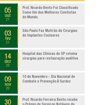
Prof. Ricardo Bento Foi Classificado
05
Como Um dos Melhores Cientistas
out
do Mundo.
21
São Paulo Faz Mutirão de Cirurgias
03
de Implantes Cocleares
fev
21
Hospital das Clínicas de SP retoma
14
cirurgias para restauração auditiva
dez
20
10 de Novembro – Dia Nacional de
09
Combate e Prevenção À Surdez
nov
20
Prof. Ricardo Ferreira Bento recebe
30
o Prêmio de Serviços Notáveis da