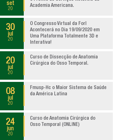
set
Academia Americana.
20
O Congresso Virtual da Forl
30
Acontecerá no Dia 19/09/2020 em
jul
Uma Plataforma Totalmente 3D e
20
Interativa!
Curso de Dissecção de Anatomia
20
Cirúrgica do Osso Temporal.
jul
20
Fmusp-Hc o Maior Sistema de Saúde
08
da América Latina
jul
20
Curso de Anatomia Cirúrgica do
24
Osso Temporal (ONLINE)
jun
20