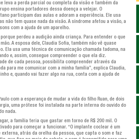
e leva a perda parcial ou completa da visão e também da
rupo ensina portadores dessa doença a velejar. O
tano participam das aulas e adoram a experiência. Ele usa
as não tem quase nada da visão. A síndrome afetou a visão, a
s sons com a ajuda de um aparelho.
 porque perdeu a audição ainda criança. Para entender o que
a mão. A esposa dele, Claudia Sofia, também não vê quase
ho. Ela usa uma técnica de comunicação chamada tadoma, na
ando e, assim, consegue compreender o que ela diz.
ade de cada pessoa, possibilita compreender através da
ada para me comunicar com a minha família”, explica Claudia,
nho e, quando vai fazer algo na rua, conta com a ajuda de
 Paulo com a esperança de mudar a vida do filho Ruan, de dois
rgia, uma prótese foi instalada na parte interna do ouvido do
do nada.
agar, a família teria que gastar em torno de R$ 200 mil. O
tivado para começar a funcionar. “O implante coclear é um
externa, atrás da orelha da pessoa, que capta o som e faz