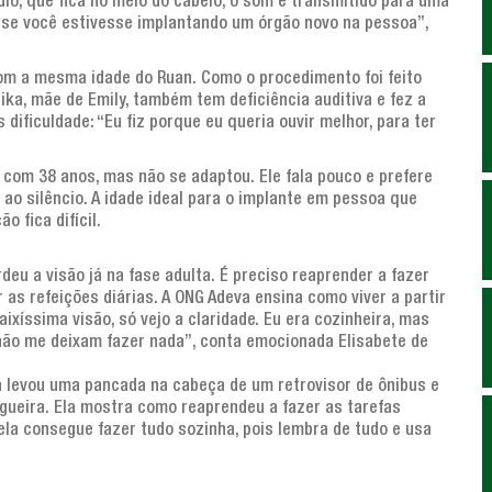
dio, que fica no meio do cabelo, o som é transmitido para uma
o se você estivesse implantando um órgão novo na pessoa”,
com a mesma idade do Ruan. Como o procedimento foi feito
ika, mãe de Emily, também tem deficiência auditiva e fez a
s dificuldade: “Eu fiz porque eu queria ouvir melhor, para ter
 com 38 anos, mas não se adaptou. Ele fala pouco e prefere
ao silêncio. A idade ideal para o implante em pessoa que
 fica difícil.
deu a visão já na fase adulta. É preciso reaprender a fazer
 as refeições diárias. A ONG Adeva ensina como viver a partir
xíssima visão, só vejo a claridade. Eu era cozinheira, mas
 não me deixam fazer nada”, conta emocionada Elisabete de
a levou uma pancada na cabeça de um retrovisor de ônibus e
egueira. Ela mostra como reaprendeu a fazer as tarefas
 ela consegue fazer tudo sozinha, pois lembra de tudo e usa