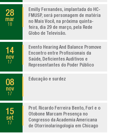
Emilly Fernandes, implantada do HC-
28
FMUSP, será personagem de matéria
mar
no Mais Você, na próxima quinta-
18
feira, dia 29 de março, pela Rede
Globo de Televisão.
Evento Hearing And Balance Promove
14
Encontro entre Profissionais da
nov
Saúde, Deficientes Auditivos e
17
Representantes do Poder Público
Educação e surdez
08
nov
17
Prof. Ricardo Ferreira Bento, Forl e o
15
Otobone Marcam Presença no
set
Congresso da Academia Americana
17
de Otorrinolaringologia em Chicago