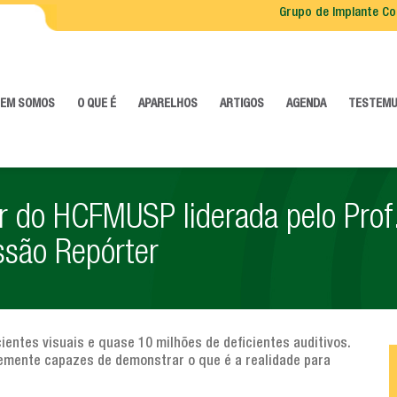
Grupo de Implante Co
EM SOMOS
O QUE É
APARELHOS
ARTIGOS
AGENDA
TESTEM
r do HCFMUSP liderada pelo Prof
ssão Repórter
cientes visuais e quase 10 milhões de deficientes auditivos.
temente capazes de demonstrar o que é a realidade para