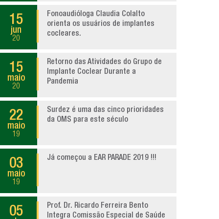
Fonoaudióloga Claudia Colalto
15
orienta os usuários de implantes
jun
cocleares.
20
Retorno das Atividades do Grupo de
15
Implante Coclear Durante a
maio
Pandemia
20
Surdez é uma das cinco prioridades
22
da OMS para este século
maio
19
Já começou a EAR PARADE 2019 !!!
03
maio
19
Prof. Dr. Ricardo Ferreira Bento
05
Integra Comissão Especial de Saúde