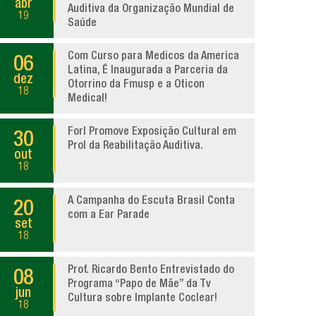
abr
Auditiva da Organização Mundial de
19
Saúde
Com Curso para Medicos da America
06
Latina, É Inaugurada a Parceria da
dez
Otorrino da Fmusp e a Oticon
18
Medical!
Forl Promove Exposição Cultural em
30
Prol da Reabilitação Auditiva.
out
18
A Campanha do Escuta Brasil Conta
20
com a Ear Parade
set
18
Prof. Ricardo Bento Entrevistado do
08
Programa “Papo de Mãe” da Tv
jun
Cultura sobre Implante Coclear!
18