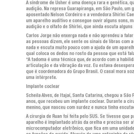
A síndrome de Usher é uma doença rara e genética, qu
audição. Na represa Guarapiranga, em São Paulo, um g
aposentado Nelson Cordeiro e a vendedora Shirlei Cae
um aparelho auditivo e consegue ouvir alguns sons, m
audição e o olfato de Shirlei, que ainda escuta algun
Carlos Jorge não enxerga nada e não aprendeu a falar
as pessoas dizem, ele sente os sinais de libras com 
nada e escuta muito pouco com a ajuda de um aparel
qual coloca os dedos no rosto da pessoa que está fal
“A tadoma é uma técnica que, de acordo com a habilid
articulação e da vibração da voz. Eu estava desesper
que é coordenadora do Grupo Brasil. O casal mora sozi
uma intérprete.
Implante coclear
Scheila Alves, de Itajaí, Santa Catarina, chegou a São
anos, que recebeu um implante coclear. Durante a ciru
menino, que nasceu com surdez e nunca tinha escuta
A cirurgia de Ruan foi feita pelo SUS. Se tivesse que p
aparelho é implantado atrás da orelha e precisa ser a
microcomputador eletrônico, que fica em uma unidade 