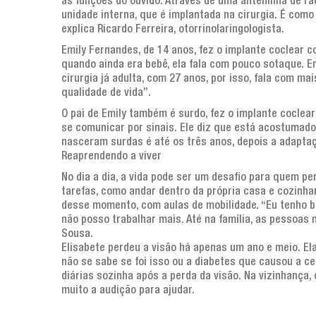
as funções do ouvido. Através de uma anteninha de rá
unidade interna, que é implantada na cirurgia. É com
explica Ricardo Ferreira, otorrinolaringologista.
Emily Fernandes, de 14 anos, fez o implante coclear 
quando ainda era bebê, ela fala com pouco sotaque. Er
cirurgia já adulta, com 27 anos, por isso, fala com mai
qualidade de vida”.
O pai de Emily também é surdo, fez o implante coclear
se comunicar por sinais. Ele diz que está acostumado 
nasceram surdas é até os três anos, depois a adaptação
Reaprendendo a viver
No dia a dia, a vida pode ser um desafio para quem per
tarefas, como andar dentro da própria casa e cozinhar
desse momento, com aulas de mobilidade. “Eu tenho bai
não posso trabalhar mais. Até na família, as pessoas
Sousa.
Elisabete perdeu a visão há apenas um ano e meio. El
não se sabe se foi isso ou a diabetes que causou a c
diárias sozinha após a perda da visão. Na vizinhança,
muito a audição para ajudar.