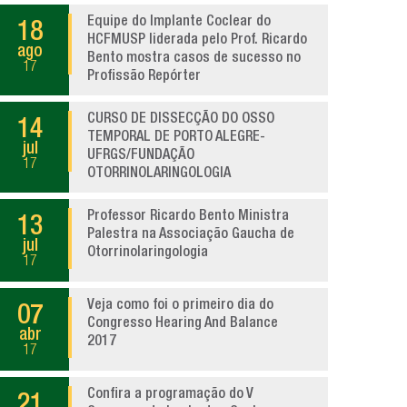
Equipe do Implante Coclear do
18
HCFMUSP liderada pelo Prof. Ricardo
ago
Bento mostra casos de sucesso no
17
Profissão Repórter
CURSO DE DISSECÇÃO DO OSSO
14
TEMPORAL DE PORTO ALEGRE-
jul
UFRGS/FUNDAÇÃO
17
OTORRINOLARINGOLOGIA
Professor Ricardo Bento Ministra
13
Palestra na Associação Gaucha de
jul
Otorrinolaringologia
17
Veja como foi o primeiro dia do
07
Congresso Hearing And Balance
abr
2017
17
Confira a programação do V
21