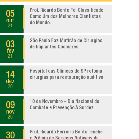
Prof. Ricardo Bento Foi Classificado
05
Como Um dos Melhores Cientistas
out
do Mundo.
21
São Paulo Faz Mutirão de Cirurgias
03
de Implantes Cocleares
fev
21
Hospital das Clínicas de SP retoma
14
cirurgias para restauração auditiva
dez
20
10 de Novembro – Dia Nacional de
09
Combate e Prevenção À Surdez
nov
20
Prof. Ricardo Ferreira Bento recebe
30
o Prêmio de Serviços Notáveis da