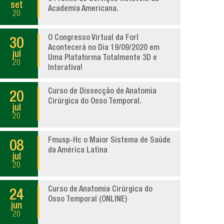
set
Academia Americana.
20
O Congresso Virtual da Forl
30
Acontecerá no Dia 19/09/2020 em
jul
Uma Plataforma Totalmente 3D e
20
Interativa!
Curso de Dissecção de Anatomia
20
Cirúrgica do Osso Temporal.
jul
20
Fmusp-Hc o Maior Sistema de Saúde
08
da América Latina
jul
20
Curso de Anatomia Cirúrgica do
24
Osso Temporal (ONLINE)
jun
20