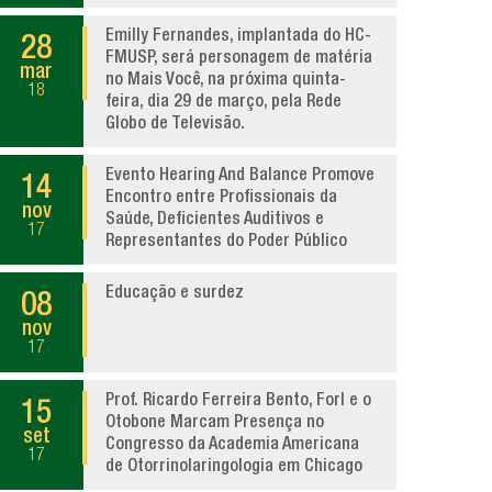
Emilly Fernandes, implantada do HC-
28
FMUSP, será personagem de matéria
mar
no Mais Você, na próxima quinta-
18
feira, dia 29 de março, pela Rede
Globo de Televisão.
Evento Hearing And Balance Promove
14
Encontro entre Profissionais da
nov
Saúde, Deficientes Auditivos e
17
Representantes do Poder Público
Educação e surdez
08
nov
17
Prof. Ricardo Ferreira Bento, Forl e o
15
Otobone Marcam Presença no
set
Congresso da Academia Americana
17
de Otorrinolaringologia em Chicago