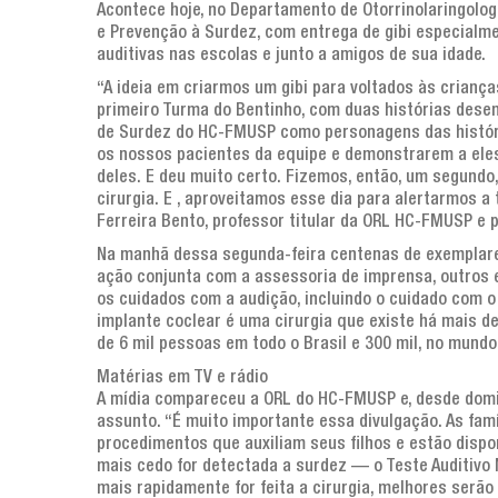
Acontece hoje, no Departamento de Otorrinolaringol
e Prevenção à Surdez, com entrega de gibi especialme
auditivas nas escolas e junto a amigos de sua idade.
“A ideia em criarmos um gibi para voltados às criança
primeiro Turma do Bentinho, com duas histórias dese
de Surdez do HC-FMUSP como personagens das história
os nossos pacientes da equipe e demonstrarem a ele
deles. E deu muito certo. Fizemos, então, um segundo
cirurgia. E , aproveitamos esse dia para alertarmos a 
Ferreira Bento, professor titular da ORL HC-FMUSP e
Na manhã dessa segunda-feira centenas de exemplar
ação conjunta com a assessoria de imprensa, outros e
os cuidados com a audição, incluindo o cuidado com o
implante coclear é uma cirurgia que existe há mais de
de 6 mil pessoas em todo o Brasil e 300 mil, no mundo
Matérias em TV e rádio
A mídia compareceu a ORL do HC-FMUSP e, desde domin
assunto. “É muito importante essa divulgação. As fam
procedimentos que auxiliam seus filhos e estão dispon
mais cedo for detectada a surdez — o Teste Auditivo
mais rapidamente for feita a cirurgia, melhores serão o