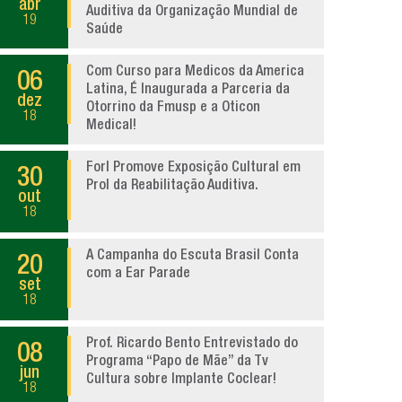
abr
Auditiva da Organização Mundial de
19
Saúde
Com Curso para Medicos da America
06
Latina, É Inaugurada a Parceria da
dez
Otorrino da Fmusp e a Oticon
18
Medical!
Forl Promove Exposição Cultural em
30
Prol da Reabilitação Auditiva.
out
18
A Campanha do Escuta Brasil Conta
20
com a Ear Parade
set
18
Prof. Ricardo Bento Entrevistado do
08
Programa “Papo de Mãe” da Tv
jun
Cultura sobre Implante Coclear!
18