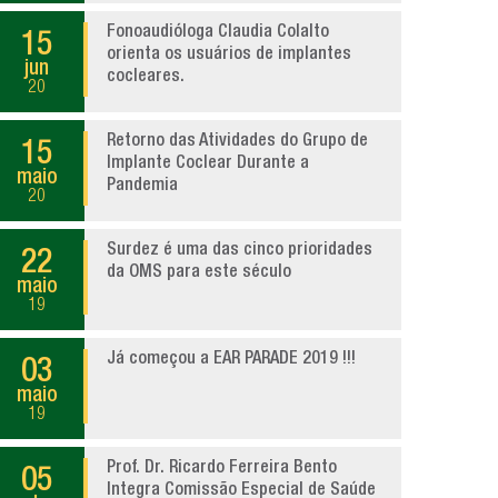
Fonoaudióloga Claudia Colalto
15
orienta os usuários de implantes
jun
cocleares.
20
Retorno das Atividades do Grupo de
15
Implante Coclear Durante a
maio
Pandemia
20
Surdez é uma das cinco prioridades
22
da OMS para este século
maio
19
Já começou a EAR PARADE 2019 !!!
03
maio
19
Prof. Dr. Ricardo Ferreira Bento
05
Integra Comissão Especial de Saúde