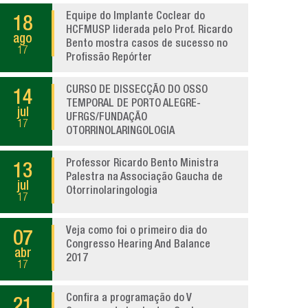
Equipe do Implante Coclear do
18
HCFMUSP liderada pelo Prof. Ricardo
ago
Bento mostra casos de sucesso no
17
Profissão Repórter
CURSO DE DISSECÇÃO DO OSSO
14
TEMPORAL DE PORTO ALEGRE-
jul
UFRGS/FUNDAÇÃO
17
OTORRINOLARINGOLOGIA
Professor Ricardo Bento Ministra
13
Palestra na Associação Gaucha de
jul
Otorrinolaringologia
17
Veja como foi o primeiro dia do
07
Congresso Hearing And Balance
abr
2017
17
Confira a programação do V
21