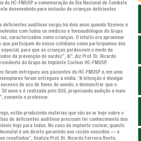
ogia do HC-FMUSP a comemoração do Dia Nacional de Combate
nte desenvolvido para inclusão de crianças deficientes
s deficientes auditivas surgiu há dois anos quando fizemos o
nvolvidas com todos os médicos e fonoaudiólogos do Grupo
s, caracterizados como crianças. O intuito era aproximar
s que participam do nosso cotidiano como participamos dos
, especial, para que as crianças perdessem o medo da
todos da prevenção do surdez”, di”, diz Prof. Dr. Ricardo
 presidente do Grupo de Implante Coclear HC-FMUSP.
es foram entregues aos pacientes do HC-FMUSP e, em uma
xemplares foram entregues à mídia. “A intenção é divulgar
 excesso de uso de fones de ouvido, e demonstrar que o
 30 anos e é realizada pelo SUS, propiciando audição a mais
”, comenta o professor.
go, estão produzindo matérias que vão ao ar hoje sobre o
ílias de deficientes auditivos precisam ter conhecimento dos
íveis hoje para todos. No caso do implante coclear, quanto
 Neonatal é um direito garantido aos recém-nascidos — e
s resultados”, finaliza Prof. Dr. Ricardo Ferreira Bento.