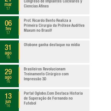
Congreso de Implantes Cocleares y
mar
Ciencias Afines
17
Prof. Ricardo Bento Realiza a
06
Primeira Cirurgia da Prótese Auditiva
fev
Maxum no Brasil!
17
Otobone ganha destaque na mídia
31
ago
16
Brasileiros Revolucionam
29
Treinamento Cirúrgico com
ago
Impressão 3D
16
Portal Oglobo.Com Destaca Historia
13
de Superação de Fernando no
jun
Futebol
16