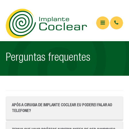
QUEM SOMOS
Perguntas frequentes
O QUE É
Implante coclear
Implante de tronco cerebral
APARELHOS
APÓS A CIRUGIA DE IMPLANTE COCLEAR EU PODEREI FALAR AO
ARTIGOS
TELEFONE?
Artigos Médicos
Sim. Para isso, o paciente deve aproximar o telefone do