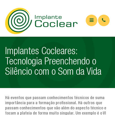
QUEM SOMOS
Implantes Cocleares:
O QUE É
Tecnologia Preenchendo o
Implante coclear
Silêncio com o Som da Vida
Implante de tronco cerebral
APARELHOS
ARTIGOS
Há eventos que passam conhecimentos técnicos de suma
importância para a formação profissional. Há outros que
Artigos Médicos
passam conhecimentos que vão além do aspecto técnico e
tocam a plateia de forma muito singular. Um exemplo é o VI