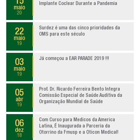
15
Implante Coclear Durante a Pandemia
maio
20
Surdez é uma das cinco prioridades da
22
OMS para este século
maio
19
Já começou a EAR PARADE 2019 !!!
03
maio
19
Prof. Dr. Ricardo Ferreira Bento Integra
05
Comissão Especial de Saúde Auditiva da
abr
Organização Mundial de Saúde
19
Com Curso para Medicos da America
06
Latina, É Inaugurada a Parceria da
dez
Otorrino da Fmusp e a Oticon Medical!
18