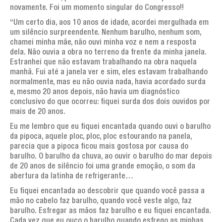
novamente. Foi um momento singular do Congresso!!
“Um certo dia, aos 10 anos de idade, acordei mergulhada em
um silêncio surpreendente. Nenhum barulho, nenhum som,
chamei minha mãe, não ouvi minha voz e nem a resposta
dela. Não ouvia a obra no terreno da frente da minha janela.
Estranhei que não estavam trabalhando na obra naquela
manhã. Fui até a janela ver e sim, eles estavam trabalhando
normalmente, mas eu não ouvia nada, havia acordado surda
e, mesmo 20 anos depois, não havia um diagnóstico
conclusivo do que ocorreu: fiquei surda dos dois ouvidos por
mais de 20 anos.
Eu me lembro que eu fiquei encantada quando ouvi o barulho
da pipoca, aquele ploc, ploc, ploc estourando na panela,
parecia que a pipoca ficou mais gostosa por causa do
barulho. O barulho da chuva, ao ouvir o barulho do mar depois
de 20 anos de silêncio foi uma grande emoção, o som da
abertura da latinha de refrigerante…
Eu fiquei encantada ao descobrir que quando você passa a
mão no cabelo faz barulho, quando você veste algo, faz
barulho. Esfregar as mãos faz barulho e eu fiquei encantada.
Cada vez que eu ouço o barulho quando esfrego as minhas