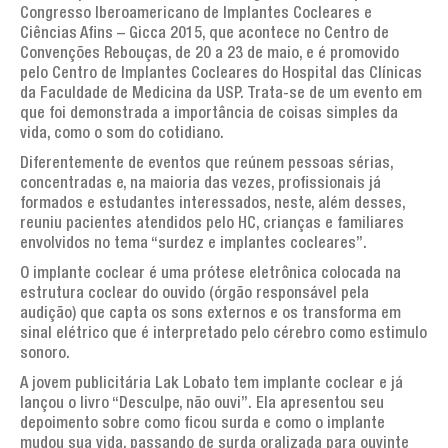
Artigos de interesse geral
Congresso Iberoamericano de Implantes Cocleares e
Ciências Afins – Gicca 2015, que acontece no Centro de
AGENDA
Convenções Rebouças, de 20 a 23 de maio, e é promovido
pelo Centro de Implantes Cocleares do Hospital das Clínicas
TESTEMUNHOS
da Faculdade de Medicina da USP. Trata-se de um evento em
que foi demonstrada a importância de coisas simples da
PERGUNTAS FREQUENTES
vida, como o som do cotidiano.
Diferentemente de eventos que reúnem pessoas sérias,
LINKS
concentradas e, na maioria das vezes, profissionais já
formados e estudantes interessados, neste, além desses,
CONTATOS
reuniu pacientes atendidos pelo HC, crianças e familiares
envolvidos no tema “surdez e implantes cocleares”.
O implante coclear é uma prótese eletrônica colocada na
estrutura coclear do ouvido (órgão responsável pela
audição) que capta os sons externos e os transforma em
sinal elétrico que é interpretado pelo cérebro como estimulo
sonoro.
A jovem publicitária Lak Lobato tem implante coclear e já
lançou o livro “Desculpe, não ouvi”. Ela apresentou seu
depoimento sobre como ficou surda e como o implante
mudou sua vida, passando de surda oralizada para ouvinte