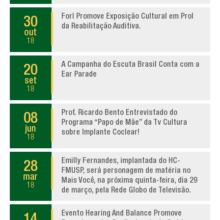
Forl Promove Exposição Cultural em Prol
30
da Reabilitação Auditiva.
out
18
A Campanha do Escuta Brasil Conta com a
20
Ear Parade
set
18
Prof. Ricardo Bento Entrevistado do
08
Programa “Papo de Mãe” da Tv Cultura
jun
sobre Implante Coclear!
18
Emilly Fernandes, implantada do HC-
28
FMUSP, será personagem de matéria no
mar
Mais Você, na próxima quinta-feira, dia 29
18
de março, pela Rede Globo de Televisão.
Evento Hearing And Balance Promove