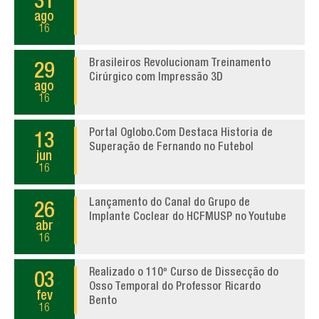
31
ago
16
Brasileiros Revolucionam Treinamento
29
Cirúrgico com Impressão 3D
ago
16
Portal Oglobo.Com Destaca Historia de
13
Superação de Fernando no Futebol
jun
16
Lançamento do Canal do Grupo de
26
Implante Coclear do HCFMUSP no Youtube
abr
16
Realizado o 110º Curso de Dissecção do
03
Osso Temporal do Professor Ricardo
fev
Bento
16