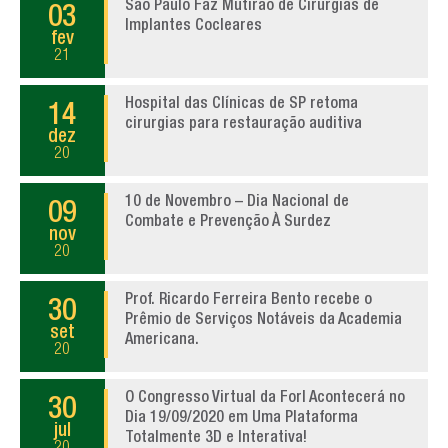
São Paulo Faz Mutirão de Cirurgias de
03
Implantes Cocleares
fev
21
Hospital das Clínicas de SP retoma
14
cirurgias para restauração auditiva
dez
20
10 de Novembro – Dia Nacional de
09
Combate e Prevenção À Surdez
nov
20
Prof. Ricardo Ferreira Bento recebe o
30
Prêmio de Serviços Notáveis da Academia
set
Americana.
20
O Congresso Virtual da Forl Acontecerá no
30
Dia 19/09/2020 em Uma Plataforma
jul
Totalmente 3D e Interativa!