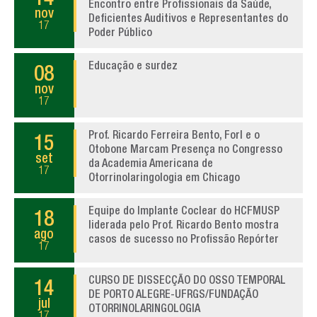
14
Encontro entre Profissionais da Saúde,
nov
Deficientes Auditivos e Representantes do
17
Poder Público
Educação e surdez
08
nov
17
Prof. Ricardo Ferreira Bento, Forl e o
15
Otobone Marcam Presença no Congresso
set
da Academia Americana de
17
Otorrinolaringologia em Chicago
Equipe do Implante Coclear do HCFMUSP
18
liderada pelo Prof. Ricardo Bento mostra
ago
casos de sucesso no Profissão Repórter
17
CURSO DE DISSECÇÃO DO OSSO TEMPORAL
14
DE PORTO ALEGRE-UFRGS/FUNDAÇÃO
jul
OTORRINOLARINGOLOGIA
17