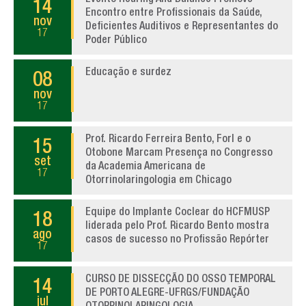
14
Encontro entre Profissionais da Saúde,
nov
Deficientes Auditivos e Representantes do
17
Poder Público
Educação e surdez
08
nov
17
Prof. Ricardo Ferreira Bento, Forl e o
15
Otobone Marcam Presença no Congresso
set
da Academia Americana de
17
Otorrinolaringologia em Chicago
Equipe do Implante Coclear do HCFMUSP
18
liderada pelo Prof. Ricardo Bento mostra
ago
casos de sucesso no Profissão Repórter
17
CURSO DE DISSECÇÃO DO OSSO TEMPORAL
14
DE PORTO ALEGRE-UFRGS/FUNDAÇÃO
jul