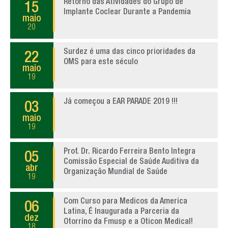
Retorno das Atividades do Grupo de
15
Implante Coclear Durante a Pandemia
maio
20
Surdez é uma das cinco prioridades da
22
OMS para este século
maio
19
Já começou a EAR PARADE 2019 !!!
03
maio
19
Prof. Dr. Ricardo Ferreira Bento Integra
05
Comissão Especial de Saúde Auditiva da
abr
Organização Mundial de Saúde
19
Com Curso para Medicos da America
06
Latina, É Inaugurada a Parceria da
dez
Otorrino da Fmusp e a Oticon Medical!
18