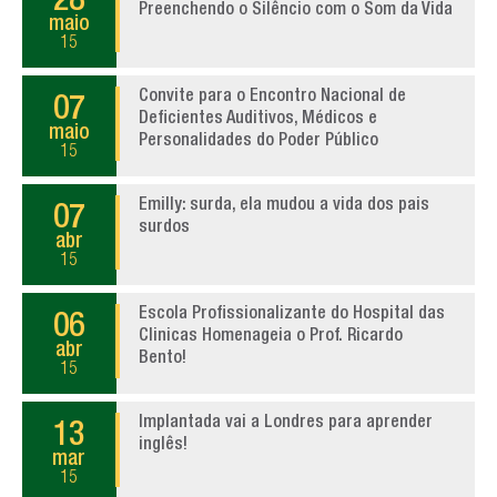
28
Preenchendo o Silêncio com o Som da Vida
maio
15
Convite para o Encontro Nacional de
07
Deficientes Auditivos, Médicos e
maio
Personalidades do Poder Público
15
Emilly: surda, ela mudou a vida dos pais
07
surdos
abr
15
Escola Profissionalizante do Hospital das
06
Clinicas Homenageia o Prof. Ricardo
abr
Bento!
15
Implantada vai a Londres para aprender
13
inglês!
mar
15