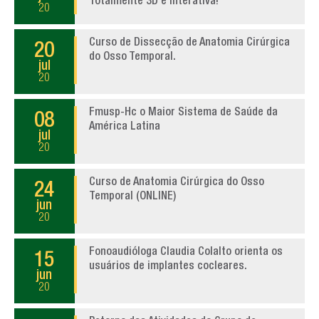
Totalmente 3D e Interativa!
20
Curso de Dissecção de Anatomia Cirúrgica
20
do Osso Temporal.
jul
20
Fmusp-Hc o Maior Sistema de Saúde da
08
América Latina
jul
20
Curso de Anatomia Cirúrgica do Osso
24
Temporal (ONLINE)
jun
20
Fonoaudióloga Claudia Colalto orienta os
15
usuários de implantes cocleares.
jun
20