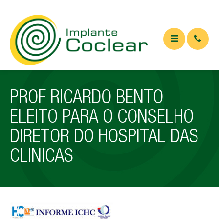
QUEM SOMOS
PROF RICARDO BENTO
O QUE É
ELEITO PARA O CONSELHO
Implante coclear
DIRETOR DO HOSPITAL DAS
Implante de tronco cerebral
CLINICAS
APARELHOS
ARTIGOS
Artigos Médicos