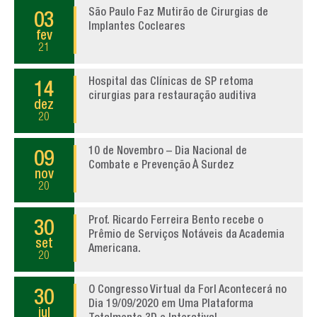
São Paulo Faz Mutirão de Cirurgias de
03
Implantes Cocleares
fev
21
Hospital das Clínicas de SP retoma
14
cirurgias para restauração auditiva
dez
20
10 de Novembro – Dia Nacional de
09
Combate e Prevenção À Surdez
nov
20
Prof. Ricardo Ferreira Bento recebe o
30
Prêmio de Serviços Notáveis da Academia
set
Americana.
20
O Congresso Virtual da Forl Acontecerá no
30
Dia 19/09/2020 em Uma Plataforma
jul