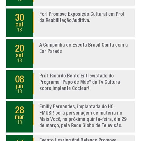
Forl Promove Exposição Cultural em Prol
30
da Reabilitação Auditiva.
out
18
A Campanha do Escuta Brasil Conta com a
20
Ear Parade
set
18
Prof. Ricardo Bento Entrevistado do
08
Programa “Papo de Mãe” da Tv Cultura
jun
sobre Implante Coclear!
18
Emilly Fernandes, implantada do HC-
28
FMUSP, será personagem de matéria no
mar
Mais Você, na próxima quinta-feira, dia 29
18
de março, pela Rede Globo de Televisão.
Evento Hearing And Balance Promove