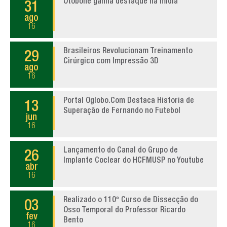
Otobone ganha destaque na mídia
31
ago
16
Brasileiros Revolucionam Treinamento
29
Cirúrgico com Impressão 3D
ago
16
Portal Oglobo.Com Destaca Historia de
13
Superação de Fernando no Futebol
jun
16
Lançamento do Canal do Grupo de
26
Implante Coclear do HCFMUSP no Youtube
abr
16
Realizado o 110º Curso de Dissecção do
03
Osso Temporal do Professor Ricardo
fev
Bento
16