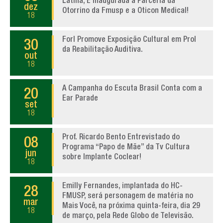
Latina, É Inaugurada a Parceria da
dez
Otorrino da Fmusp e a Oticon Medical!
18
Forl Promove Exposição Cultural em Prol
30
da Reabilitação Auditiva.
out
18
A Campanha do Escuta Brasil Conta com a
20
Ear Parade
set
18
Prof. Ricardo Bento Entrevistado do
08
Programa “Papo de Mãe” da Tv Cultura
jun
sobre Implante Coclear!
18
Emilly Fernandes, implantada do HC-
28
FMUSP, será personagem de matéria no
mar
Mais Você, na próxima quinta-feira, dia 29
18
de março, pela Rede Globo de Televisão.