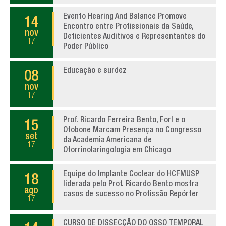
Evento Hearing And Balance Promove
14
Encontro entre Profissionais da Saúde,
nov
Deficientes Auditivos e Representantes do
17
Poder Público
Educação e surdez
08
nov
17
Prof. Ricardo Ferreira Bento, Forl e o
15
Otobone Marcam Presença no Congresso
set
da Academia Americana de
17
Otorrinolaringologia em Chicago
Equipe do Implante Coclear do HCFMUSP
18
liderada pelo Prof. Ricardo Bento mostra
ago
casos de sucesso no Profissão Repórter
17
CURSO DE DISSECÇÃO DO OSSO TEMPORAL