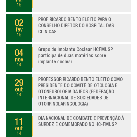
mar
15
PROF RICARDO BENTO ELEITO PARA O
02
CONSELHO DIRETOR DO HOSPITAL DAS
fev
CLINICAS
15
Grupo de Implante Coclear HCFMUSP
04
participa de duas matérias sobre
nov
implante coclear
14
PROFESSOR RICARDO BENTO ELEITO COMO
29
PRESIDENTE DO COMITÊ DE OTOLOGIA E
out
OTONEUROLOGIA DA IFOS (FEDERAÇÃO
14
INTERNACIONAL DE SOCIEDADES DE
OTORRINOLARINGOLOGIA)
DIA NACIONAL DE COMBATE E PREVENÇÃO À
11
SURDEZ É COMEMORADO NO HC-FMUSP
out
14