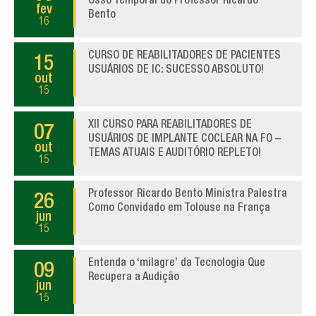
Osso Temporal do Professor Ricardo
fev
Bento
16
CURSO DE REABILITADORES DE PACIENTES
15
USUÁRIOS DE IC: SUCESSO ABSOLUTO!
out
15
XII CURSO PARA REABILITADORES DE
07
USUÁRIOS DE IMPLANTE COCLEAR NA FO –
out
TEMAS ATUAIS E AUDITÓRIO REPLETO!
15
Professor Ricardo Bento Ministra Palestra
26
Como Convidado em Tolouse na França
jun
15
Entenda o ‘milagre’ da Tecnologia Que
09
Recupera a Audição
jun
15