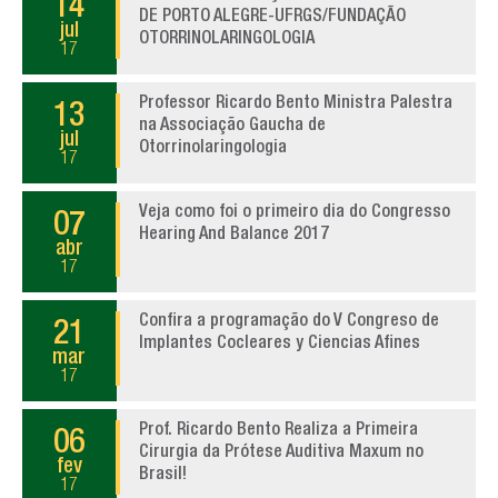
14
DE PORTO ALEGRE-UFRGS/FUNDAÇÃO
jul
OTORRINOLARINGOLOGIA
17
Professor Ricardo Bento Ministra Palestra
13
na Associação Gaucha de
jul
Otorrinolaringologia
17
Veja como foi o primeiro dia do Congresso
07
Hearing And Balance 2017
abr
17
Confira a programação do V Congreso de
21
Implantes Cocleares y Ciencias Afines
mar
17
Prof. Ricardo Bento Realiza a Primeira
06
Cirurgia da Prótese Auditiva Maxum no
fev
Brasil!
17