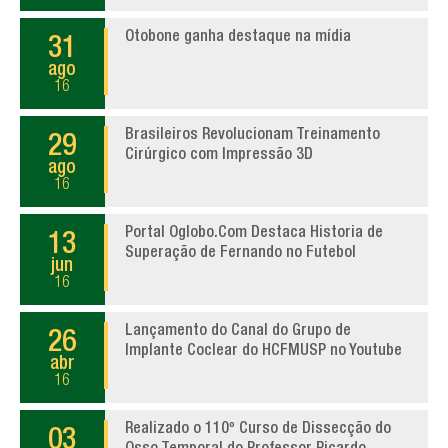
Otobone ganha destaque na mídia
31
ago
16
Brasileiros Revolucionam Treinamento
29
Cirúrgico com Impressão 3D
ago
16
Portal Oglobo.Com Destaca Historia de
13
Superação de Fernando no Futebol
jun
16
Lançamento do Canal do Grupo de
26
Implante Coclear do HCFMUSP no Youtube
abr
16
Realizado o 110º Curso de Dissecção do
03