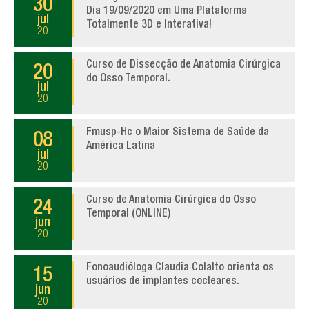
30
Dia 19/09/2020 em Uma Plataforma
jul
Totalmente 3D e Interativa!
20
Curso de Dissecção de Anatomia Cirúrgica
20
do Osso Temporal.
jul
20
Fmusp-Hc o Maior Sistema de Saúde da
08
América Latina
jul
20
Curso de Anatomia Cirúrgica do Osso
24
Temporal (ONLINE)
jun
20
Fonoaudióloga Claudia Colalto orienta os
15
usuários de implantes cocleares.
jun
20