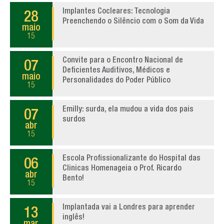
Implantes Cocleares: Tecnologia
28
Preenchendo o Silêncio com o Som da Vida
maio
15
Convite para o Encontro Nacional de
07
Deficientes Auditivos, Médicos e
maio
Personalidades do Poder Público
15
Emilly: surda, ela mudou a vida dos pais
07
surdos
abr
15
Escola Profissionalizante do Hospital das
06
Clinicas Homenageia o Prof. Ricardo
abr
Bento!
15
Implantada vai a Londres para aprender
13
inglês!