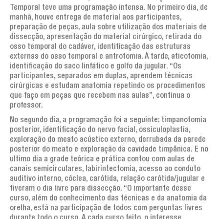
Temporal teve uma programação intensa. No primeiro dia, de
manhã, houve entrega de material aos participantes,
preparação de peças, aula sobre utilização dos materiais de
dissecção, apresentação do material cirúrgico, retirada do
osso temporal do cadáver, identificação das estruturas
externas do osso temporal e antrotomia. À tarde, aticotomia,
identificação do saco linfático e golfo da jugular. “Os
participantes, separados em duplas, aprendem técnicas
cirúrgicas e estudam anatomia repetindo os procedimentos
que faço em peças que recebem nas aulas”, continua o
professor.
No segundo dia, a programação foi a seguinte: timpanotomia
posterior, identificação do nervo facial, ossiculoplastia,
exploração do meato acústico externo, derrubada da parede
posterior do meato e exploração da cavidade timpânica. E no
ultimo dia a grade teórica e prática contou com aulas de
canais semicirculares, labirintectomia, acesso ao conduto
auditivo interno, cóclea, carótida, relação carótida/jugular e
tiveram o dia livre para dissecção. “O importante desse
curso, além do conhecimento das técnicas e da anatomia da
orelha, está na participação de todos com perguntas livres
durante todo o curso. A cada curso feito, o interesse