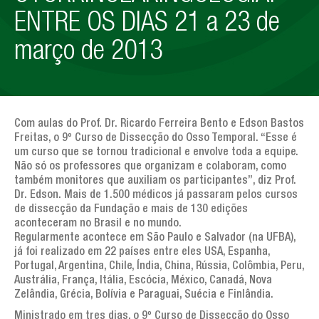
Artigos de interesse geral
ENTRE OS DIAS 21 a 23 de
AGENDA
março de 2013
TESTEMUNHOS
PERGUNTAS FREQUENTES
LINKS
Com aulas do Prof. Dr. Ricardo Ferreira Bento e Edson Bastos
Freitas, o 9º Curso de Dissecção do Osso Temporal. “Esse é
CONTATOS
um curso que se tornou tradicional e envolve toda a equipe.
Não só os professores que organizam e colaboram, como
também monitores que auxiliam os participantes”, diz Prof.
Dr. Edson. Mais de 1.500 médicos já passaram pelos cursos
de dissecção da Fundação e mais de 130 edições
aconteceram no Brasil e no mundo.
Regularmente acontece em São Paulo e Salvador (na UFBA),
já foi realizado em 22 países entre eles USA, Espanha,
Portugal, Argentina, Chile, Índia, China, Rússia, Colômbia, Peru,
Austrália, França, Itália, Escócia, México, Canadá, Nova
Zelândia, Grécia, Bolívia e Paraguai, Suécia e Finlândia.
Ministrado em tres dias, o 9º Curso de Dissecção do Osso