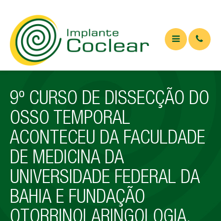
QUEM SOMOS
9º CURSO DE DISSECÇÃO DO
O QUE É
OSSO TEMPORAL
Implante coclear
ACONTECEU DA FACULDADE
Implante de tronco cerebral
DE MEDICINA DA
APARELHOS
UNIVERSIDADE FEDERAL DA
ARTIGOS
BAHIA E FUNDAÇÃO
Artigos Médicos
OTORRINOLARINGOLOGIA.