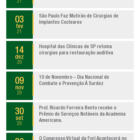
21
São Paulo Faz Mutirão de Cirurgias de
03
Implantes Cocleares
fev
21
Hospital das Clínicas de SP retoma
14
cirurgias para restauração auditiva
dez
20
10 de Novembro – Dia Nacional de
09
Combate e Prevenção À Surdez
nov
20
Prof. Ricardo Ferreira Bento recebe o
30
Prêmio de Serviços Notáveis da Academia
set
Americana.
20
O Congresso Virtual da Forl Acontecerá no