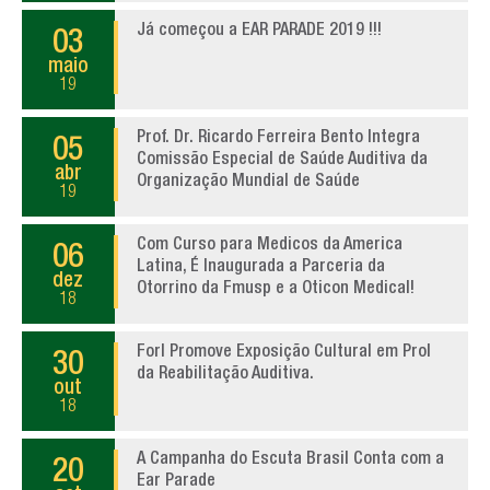
Já começou a EAR PARADE 2019 !!!
03
maio
19
Prof. Dr. Ricardo Ferreira Bento Integra
05
Comissão Especial de Saúde Auditiva da
abr
Organização Mundial de Saúde
19
Com Curso para Medicos da America
06
Latina, É Inaugurada a Parceria da
dez
Otorrino da Fmusp e a Oticon Medical!
18
Forl Promove Exposição Cultural em Prol
30
da Reabilitação Auditiva.
out
18
A Campanha do Escuta Brasil Conta com a
20
Ear Parade