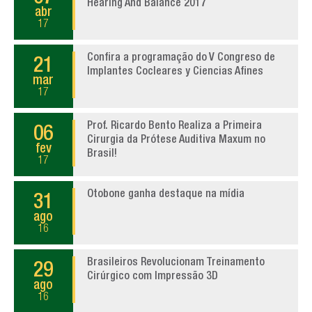
Hearing And Balance 2017
abr
17
Confira a programação do V Congreso de
21
Implantes Cocleares y Ciencias Afines
mar
17
Prof. Ricardo Bento Realiza a Primeira
06
Cirurgia da Prótese Auditiva Maxum no
fev
Brasil!
17
Otobone ganha destaque na mídia
31
ago
16
Brasileiros Revolucionam Treinamento
29
Cirúrgico com Impressão 3D
ago
16