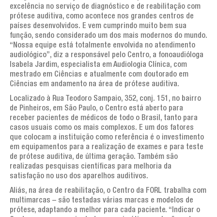
Artigos de interesse geral
excelência no serviço de diagnóstico e de reabilitação com
prótese auditiva, como acontece nos grandes centros de
AGENDA
países desenvolvidos. E vem cumprindo muito bem sua
função, sendo considerado um dos mais modernos do mundo.
TESTEMUNHOS
“Nossa equipe está totalmente envolvida no atendimento
audiológico”, diz a responsável pelo Centro, a fonoaudióloga
PERGUNTAS FREQUENTES
Isabela Jardim, especialista em Audiologia Clínica, com
mestrado em Ciências e atualmente com doutorado em
LINKS
Ciências em andamento na área de prótese auditiva.
Localizado à Rua Teodoro Sampaio, 352, conj. 151, no bairro
CONTATOS
de Pinheiros, em São Paulo, o Centro está aberto para
receber pacientes de médicos de todo o Brasil, tanto para
casos usuais como os mais complexos. E um dos fatores
que colocam a instituição como referência é o investimento
em equipamentos para a realização de exames e para teste
de prótese auditiva, de última geração. Também são
realizadas pesquisas científicas para melhoria da
satisfação no uso dos aparelhos auditivos.
Aliás, na área de reabilitação, o Centro da FORL trabalha com
multimarcas – são testadas várias marcas e modelos de
prótese, adaptando a melhor para cada paciente. “Indicar o