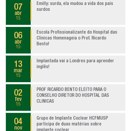
Emilly: surda, ela mudou a vida dos pais
07
surdos
abr
15
Escola Profissionalizante do Hospital das
06
Clinicas Homenageia o Prof. Ricardo
abr
Bento!
15
Implantada vai a Londres para aprender
13
inglês!
mar
15
PROF RICARDO BENTO ELEITO PARA O
02
CONSELHO DIRETOR DO HOSPITAL DAS
fev
CLINICAS
15
Grupo de Implante Coclear HCFMUSP
04
participa de duas matérias sobre
nov
implante coclear