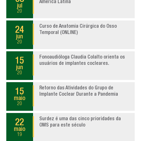
América Latina
jul
20
Curso de Anatomia Cirúrgica do Osso
24
Temporal (ONLINE)
jun
20
Fonoaudióloga Claudia Colalto orienta os
15
usuários de implantes cocleares.
jun
20
Retorno das Atividades do Grupo de
15
Implante Coclear Durante a Pandemia
maio
20
Surdez é uma das cinco prioridades da
22
OMS para este século
maio
19