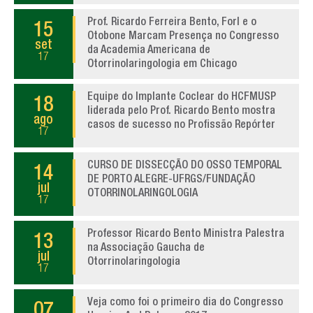
Prof. Ricardo Ferreira Bento, Forl e o
15
Otobone Marcam Presença no Congresso
set
da Academia Americana de
17
Otorrinolaringologia em Chicago
Equipe do Implante Coclear do HCFMUSP
18
liderada pelo Prof. Ricardo Bento mostra
ago
casos de sucesso no Profissão Repórter
17
CURSO DE DISSECÇÃO DO OSSO TEMPORAL
14
DE PORTO ALEGRE-UFRGS/FUNDAÇÃO
jul
OTORRINOLARINGOLOGIA
17
Professor Ricardo Bento Ministra Palestra
13
na Associação Gaucha de
jul
Otorrinolaringologia
17
Veja como foi o primeiro dia do Congresso
07