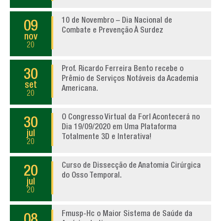
10 de Novembro – Dia Nacional de
09
Combate e Prevenção À Surdez
nov
20
Prof. Ricardo Ferreira Bento recebe o
30
Prêmio de Serviços Notáveis da Academia
set
Americana.
20
O Congresso Virtual da Forl Acontecerá no
30
Dia 19/09/2020 em Uma Plataforma
jul
Totalmente 3D e Interativa!
20
Curso de Dissecção de Anatomia Cirúrgica
20
do Osso Temporal.
jul
20
Fmusp-Hc o Maior Sistema de Saúde da
08