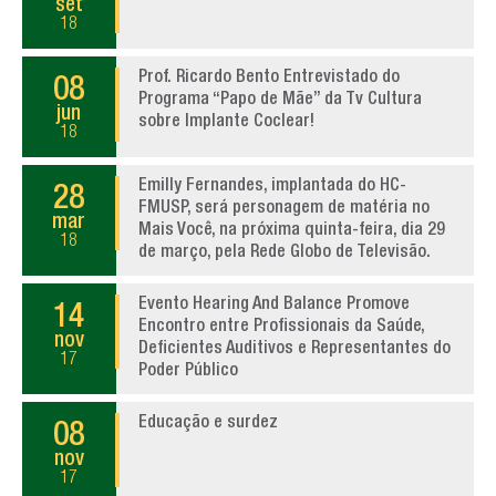
set
18
Prof. Ricardo Bento Entrevistado do
08
Programa “Papo de Mãe” da Tv Cultura
jun
sobre Implante Coclear!
18
Emilly Fernandes, implantada do HC-
28
FMUSP, será personagem de matéria no
mar
Mais Você, na próxima quinta-feira, dia 29
18
de março, pela Rede Globo de Televisão.
Evento Hearing And Balance Promove
14
Encontro entre Profissionais da Saúde,
nov
Deficientes Auditivos e Representantes do
17
Poder Público
Educação e surdez
08
nov
17