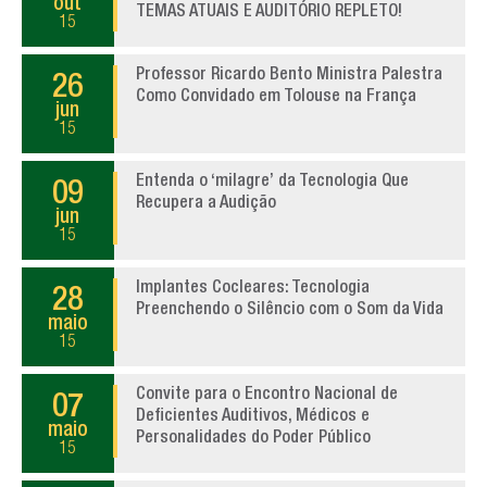
out
TEMAS ATUAIS E AUDITÓRIO REPLETO!
15
Professor Ricardo Bento Ministra Palestra
26
Como Convidado em Tolouse na França
jun
15
Entenda o ‘milagre’ da Tecnologia Que
09
Recupera a Audição
jun
15
Implantes Cocleares: Tecnologia
28
Preenchendo o Silêncio com o Som da Vida
maio
15
Convite para o Encontro Nacional de
07
Deficientes Auditivos, Médicos e
maio
Personalidades do Poder Público
15