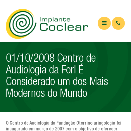
QUEM SOMOS
01/10/2008 Centro de
O QUE É
Audiologia da Forl É
Implante coclear
Considerado um dos Mais
Implante de tronco cerebral
Modernos do Mundo
APARELHOS
ARTIGOS
Artigos Médicos
O Centro de Audiologia da Fundação Otorrinolaringologia foi
inaugurado em março de 2007 com o objetivo de oferecer