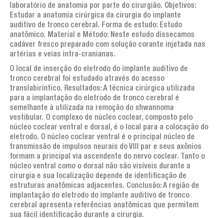
laboratório de anatomia por parte do cirurgião. Objetivos:
Estudar a anatomia cirúrgica da cirurgia do implante
auditivo de tronco cerebral. Forma de estudo: Estudo
anatômico. Material e Método: Neste estudo dissecamos
cadáver fresco preparado com solução corante injetada nas
artérias e veias intra-cranianas.
O local de inserção do eletrodo do implante auditivo de
tronco cerebral foi estudado através do acesso
translabiríntico. Resultados: A técnica cirúrgica utilizada
para a implantação do eletrodo de tronco cerebral é
semelhante à utilizada na remoção do shwannoma
vestibular. O complexo de núcleo coclear, composto pelo
núcleo coclear ventral e dorsal, é o local para a colocação do
eletrodo. O núcleo coclear ventral é o principal núcleo de
transmissão de impulsos neurais do VIII par e seus axônios
formam a principal via ascendente do nervo coclear. Tanto o
núcleo ventral como o dorsal não são visíveis durante a
cirurgia e sua localização depende de identificação de
estruturas anatômicas adjacentes. Conclusão: A região de
implantação do eletrodo do implante auditivo de tronco
cerebral apresenta referências anatômicas que permitem
sua fácil identificação durante a cirurgia.