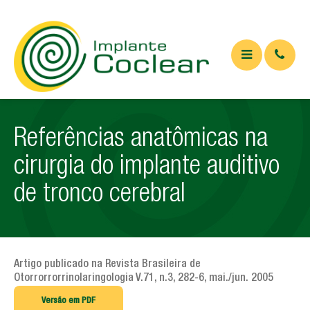
QUEM SOMOS
Referências anatômicas na
O QUE É
cirurgia do implante auditivo
Implante coclear
de tronco cerebral
Implante de tronco cerebral
APARELHOS
ARTIGOS
Artigo publicado na Revista Brasileira de
Otorrorrorrinolaringologia V.71, n.3, 282-6, mai./jun. 2005
Artigos Médicos
Versão em PDF