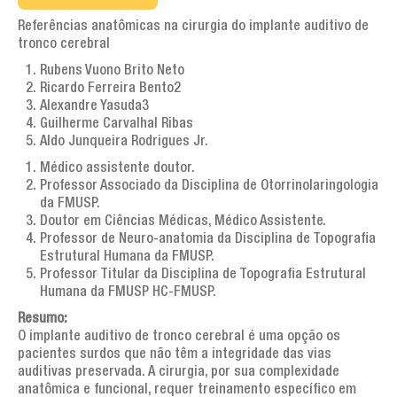
Artigos de interesse geral
Referências anatômicas na cirurgia do implante auditivo de
AGENDA
tronco cerebral
Rubens Vuono Brito Neto
TESTEMUNHOS
Ricardo Ferreira Bento2
Alexandre Yasuda3
PERGUNTAS FREQUENTES
Guilherme Carvalhal Ribas
Aldo Junqueira Rodrigues Jr.
LINKS
Médico assistente doutor.
CONTATOS
Professor Associado da Disciplina de Otorrinolaringologia
da FMUSP.
Doutor em Ciências Médicas, Médico Assistente.
Professor de Neuro-anatomia da Disciplina de Topografia
Estrutural Humana da FMUSP.
Professor Titular da Disciplina de Topografia Estrutural
Humana da FMUSP HC-FMUSP.
Resumo:
O implante auditivo de tronco cerebral é uma opção os
pacientes surdos que não têm a integridade das vias
auditivas preservada. A cirurgia, por sua complexidade
anatômica e funcional, requer treinamento específico em