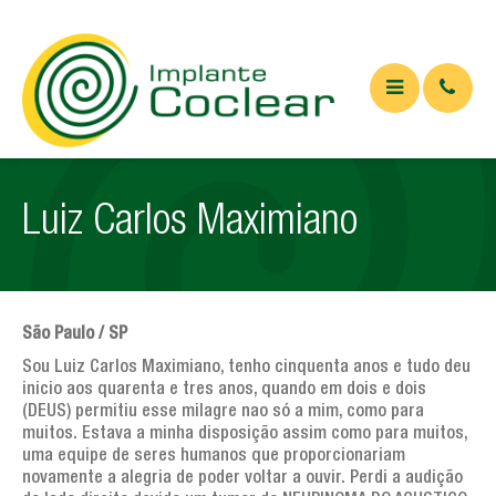
QUEM SOMOS
Luiz Carlos Maximiano
O QUE É
Implante coclear
Implante de tronco cerebral
São Paulo / SP
APARELHOS
Sou Luiz Carlos Maximiano, tenho cinquenta anos e tudo deu
inicio aos quarenta e tres anos, quando em dois e dois
ARTIGOS
(DEUS) permitiu esse milagre nao só a mim, como para
muitos. Estava a minha disposição assim como para muitos,
Artigos Médicos
uma equipe de seres humanos que proporcionariam
novamente a alegria de poder voltar a ouvir. Perdi a audição