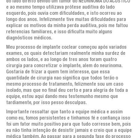
Artigos de interesse geral
do lado direito devido um tumor do NEURINOMA DO ACUSTICO
e ao mesmo tempo utilizava prótese auditiva do lado
AGENDA
esquerdo, pois ouvia com dificuldades, e isto ocorreu ao
longo dos anos. Infelizmente tive muitas dificuldades para
TESTEMUNHOS
explicar os motivos da minha perda auditiva, pois me faltou
referencias familiares, e isso dificulta muito alguns
PERGUNTAS FREQUENTES
diagnósticos médicos.
Meu processo de implante coclear começou após variados
LINKS
exames, os quais detectariam realmente minha surdez de
ambos os lados, e ao longo de tres anos foram quatro
CONTATOS
cirurgia para concretizar o implante, alem do neurinoma.
Gostaria de frizar a quem tem interesse, que essa
quantidade de cirurgia nao significa que todos terão o
mesmo processo de tratamento, felizmente sou um caso
isolado, mas que no final deu certo e para alegria de toda a
equipe, estou aqui dando meu testemunho mesmo que
tardiamente, por isso pesso desculpas.
Importante ressaltar que tanto a equipe médica e assim
como eu, fomos persistentes e tinhamos fé e confiança isso
foi um fator muito positivo para que tudo corresse bem, pois
eu não tinha intenção de desistir jamais e creio que a equipe
médica também. Ao passar para a segunda fase do processo