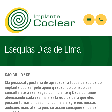
QUEM SOMOS
Esequias Dias de Lima
O QUE É
Implante coclear
Implante de tronco cerebral
SAO PAULO / SP
APARELHOS
Ola pesssoal , gostaria de agradecer a todos da equipe do
implante coclear pelo apoio q recebi do começo das
ARTIGOS
consulta ate a realizaçao do implante q Deus continue
abençoando cada vez mais esta equipe para que eles
Artigos Médicos
possam tornar o nosso mundo mais alegre eos nossas
audiçoes mais atenta pois so assim consigueremos ser