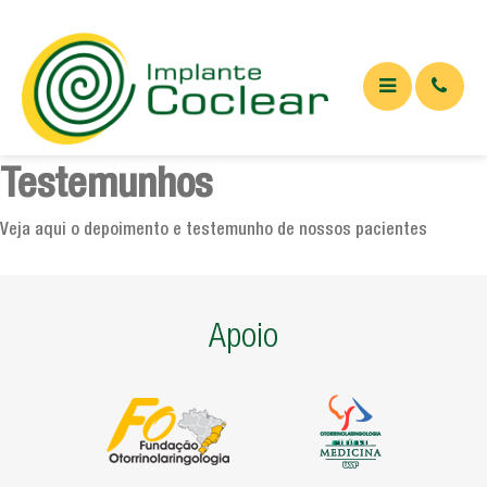
Testemunhos
QUEM SOMOS
O QUE É
Veja aqui o depoimento e testemunho de nossos pacientes
Implante coclear
Implante de tronco cerebral
Apoio
APARELHOS
ARTIGOS
Artigos Médicos