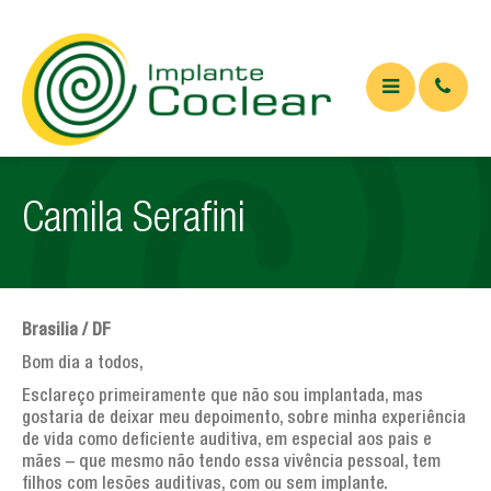
QUEM SOMOS
Camila Serafini
O QUE É
Implante coclear
Implante de tronco cerebral
Brasilia / DF
APARELHOS
Bom dia a todos,
Esclareço primeiramente que não sou implantada, mas
ARTIGOS
gostaria de deixar meu depoimento, sobre minha experiência
de vida como deficiente auditiva, em especial aos pais e
Artigos Médicos
mães – que mesmo não tendo essa vivência pessoal, tem
filhos com lesões auditivas, com ou sem implante.