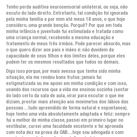
Artigos de interesse geral
Tenho perda auditiva neurosensorial unilateral, ou seja, não
AGENDA
escuto do lado direito. Entretanto, tal condição foi ignorada
pela minha família e por mim até meus 18 anos, o que hoje
TESTEMUNHOS
considero, uma grande benção. Porquê? Por que em toda
minha infância e juventude fui estimulada e tratada como
PERGUNTAS FREQUENTES
uma criança normal, recebendo a mesma educação e
tratamento de meus três irmãos. Pode parecer absurdo, mas
o que quero dizer aos pais e mães é: não duvidem da
LINKS
capacidade de seus filhos e dos limites deles, porque eles
podem ter os mesmos resultados que todos os demais.
CONTATOS
Digo isso porque, por mais avessa que tenha sido minha
situação, ela me rendeu bons frutos: jamais fui
estigmatizada ou me apoiei em minha condição e com isso,
usando dos recursos que a vida me ensinou sozinha (sentar
do lado certo da sala de aula, virar para escutar o que me
diziam, prestar mais atenção aos movimetos dos lábios das
pessoas…tudo apreendido de forma natural e espontanea),
hoje tenho uma vida absolutamente adaptada e feliz: sempre
fui a melhor de minha classe, passei em primeiro lugar no
vestibular, cursei uma faculdade excelente e fui aprovada
com nota dez na prova da OAB…hoje sou advogada e com