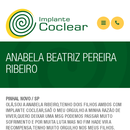
QUEM SOMOS
ANABELA BEATRIZ PEREIRA
O QUE É
RIBEIRO
Implante coclear
Implante de tronco cerebral
APARELHOS
PINHAL NOVO / SP
OLÁ,SOU A ANABELA RIBEIRO,TENHO DOIS FILHOS AMBOS COM
ARTIGOS
IMPLANTE COCLEAR,SAÕ O MEU ORGULHO A MINHA RAZÃO DE
VIVER,QUERO DEIXAR UMA MSG PODEMOS PASSAR MUITO
Artigos Médicos
SOFRIMENTO E POR MUITA LUTA MAS NO FIM HADE VIR A
RECOMPENSA.TENHO MUITO ORGULHO NOS MEUS FILHOS.